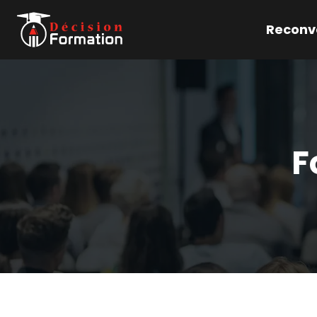
Reconve
F